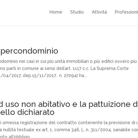
Home
Studio
Attività
Professioni
supercondominio
ondominio nei casi in cui più unità immobiliari o più edifici ovvero più
ano parti in comune ai sensi dell’art. 1117 c.c. La Suprema Corte
 11/04/2017, dep.15/11/2017, n. 27094) ha...
d uso non abitativo e la pattuizione d
ello dichiarato
di omessa registrazione del contratto contenente la previsione di 
a nullità testuale ex art. 1, comma 346, L. n. 311/2004, sanabile co
to all’obbligo...