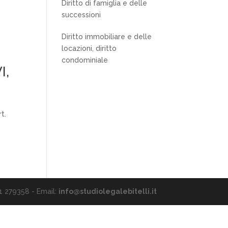
Diritto di famiglia e delle
successioni
Diritto immobiliare e delle
locazioni, diritto
condominiale
I,
t.
51 279358 - Email:
info@studiolegalebitelli.it