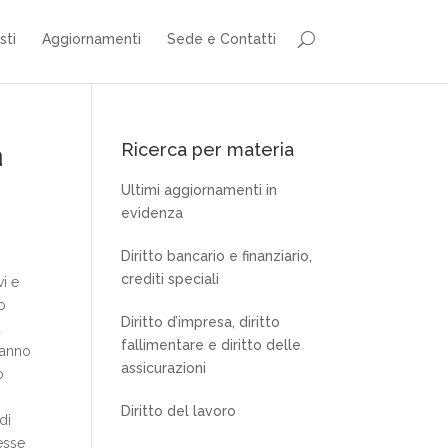
sti
Aggiornamenti
Sede e Contatti
a
Ricerca per materia
Ultimi aggiornamenti in
evidenza
Diritto bancario e finanziario,
crediti speciali
vi e
o
Diritto d’impresa, diritto
a
fallimentare e diritto delle
 danno
assicurazioni
o
Diritto del lavoro
di
esse