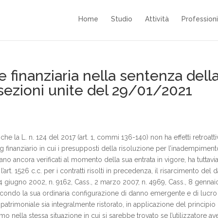
Home
Studio
Attività
Professioni
ne finanziaria nella sentenza dell
sezioni unite del 29/01/2021
e la L. n. 124 del 2017 (art. 1, commi 136-140) non ha effetti retroatti
ing finanziario in cui i presupposti della risoluzione per l’inadempiment
iano ancora verificati al momento della sua entrata in vigore, ha tuttavi
art. 1526 c.c. per i contratti risolti in precedenza, il risarcimento del
4 giugno 2002, n. 9162, Cass., 2 marzo 2007, n. 4969, Cass., 8 gennai
 secondo la sua ordinaria configurazione di danno emergente e di lucro
patrimoniale sia integralmente ristorato, in applicazione del principio 
o nella stessa situazione in cui si sarebbe trovato se l’utilizzatore av