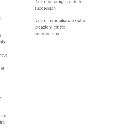
Diritto di famiglia e delle
successioni
l
Diritto immobiliare e delle
locazioni, diritto
condominiale
e
mia
trova
.
 al
0,
gine
tro