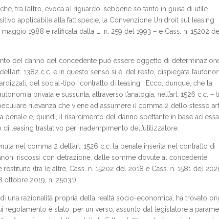
, tra l’altro, evoca al riguardo, sebbene soltanto in guisa di utile
ivo applicabile alla fattispecie, la Convenzione Unidroit sul leasing
8 maggio 1988 e ratificata dalla L. n. 259 del 1993 – e Cass. n. 15202 de
cimento del danno del concedente può essere oggetto di determinazion
dell’art. 1382 c.c. e in questo senso si è, del resto, dispiegata l’autono
ardizzati, del social-tipo “contratto di leasing”. Ecco, dunque, che la
tonomia privata e sussunta, attraverso l’analogia, nell’art. 1526 c.c. – 
eculiare rilevanza che viene ad assumere il comma 2 dello stesso art
la penale e, quindi, il risarcimento del danno spettante in base ad essa
 di leasing traslativo per inadempimento dell’utilizzatore.
nuta nel comma 2 dell’art. 1526 c.c. la penale inserita nel contratto di
 canoni riscossi con detrazione, dalle somme dovute al concedente,
 restituito (tra le altre, Cass. n. 15202 del 2018 e Cass. n. 1581 del 202
 ottobre 2019, n. 25031).
di una razionalità propria della realtà socio-economica, ha trovato ori
cui regolamento è stato, per un verso, assunto dal legislatore a parame