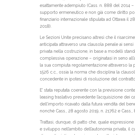
esattamente adempiuto (Cass. n. 888 del 2014 – che
supporto ermeneutico e non già come diritto posit
finanziario internazionale stipulata ad Ottawa il 2
2018).
Le Sezioni Unite precisano altresì che il risar
anticipata attraverso una clausola penale ai sensi 
privata nella costruzione, in base a modelli stand
complessiva operazione – originatasi in seno all’au
la sua compiuta regolamentazione attraverso la p
1526 c.c., ossia la norma che disciplina la clauso
concedente in ipotesi di risoluzione del contratto
E’ stata reputata coerente con la previsione conte
leasing traslativo prevedente l’acquisizione dei
dell’importo ricavato dalla futura vendita del bene
nonchè Cass., 28 agosto 2019, n. 21762 e Cass., 8
Trattasi, dunque, di patto che, quale espressione 
e sviluppo nell’ambito dell’autonomia privata, il 