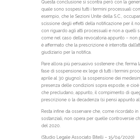
Questa conclusione si scontra però con la genera
quale sono sospesi tutti i termini processuali c
esempio, che le Sezioni Unite della S.C., occupan
scissione degli effetti della notificazione per il n
con riguardo agli atti processuali e non a quelli sos
come nel caso della revocatoria appunto – non po
è affermato che la prescrizione è interrotta dall’att
giudiziario per la notifica.
Pare allora più persuasivo sostenere che, ferma 
fase di sospensione ex lege di tutti i termini proc
aprile al 30 giugno), la sospensione dei medesimi 
presenza delle condizioni sopra esposte, e cioè q
che precludano, appunto, il compimento di queg
prescrizione o la decadenza (si pensi appunto all’a
Resta infine da osservare che, come ricordato in 
sostanziali, non opera per quelle controversie che r
del 2020.
(Studio Legale Associato Bitelli – 15/04/2020)