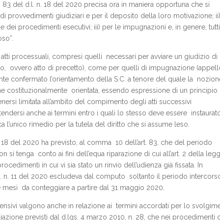
. 83 del d.l. n. 18 del 2020 precisa ora in maniera opportuna che si
e di provvedimenti giudiziari e per il deposito della loro motivazione; ii
 e dei procedimenti esecutivi; iii) per le impugnazioni e, in genere, tutti
oso”.
 atti processuali, compresi quelli necessari per avviare un giudizio di
rso, ovvero atto di precetto), come per quelli di impugnazione (appell
te confermato l’orientamento della S.C. a tenore del quale la nozion
ne costituzionalmente orientata, essendo espressione di un principio
rsi limitata all’ambito del compimento degli atti successivi
ndersi anche ai termini entro i quali lo stesso deve essere instaurato
l’unico rimedio per la tutela del diritto che si assume leso.
. 18 del 2020 ha previsto, al comma 10 dell’art. 83, che del periodo
si tenga conto ai fini dell’equa riparazione di cui all’art. 2 della leg
rocedimenti in cui vi sia stato un rinvio dell’udienza già fissata. In
l. n. 11 del 2020 escludeva dal computo soltanto il periodo intercorso
re mesi da conteggiare a partire dal 31 maggio 2020.
pensivi valgono anche in relazione ai termini accordati per lo svolgim
iazione previsti dal d.lgs. 4 marzo 2010, n. 28, che nei procedimenti d