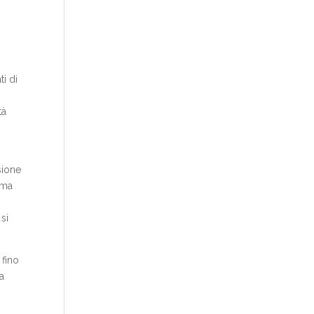
i di
tà
sione
 ma
si
 fino
a