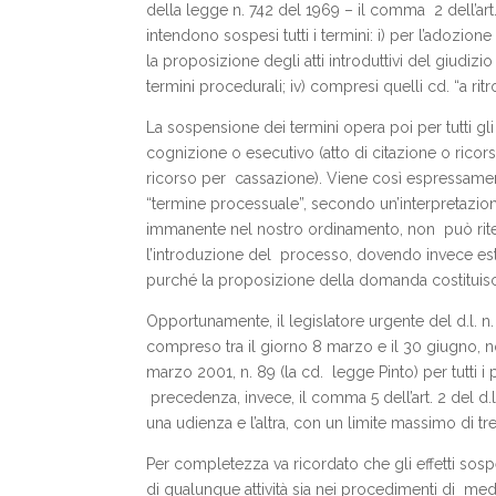
della legge n. 742 del 1969 – il comma 2 dell’art
intendono sospesi tutti i termini: i) per l’adozion
la proposizione degli atti introduttivi del giudizio
termini procedurali; iv) compresi quelli cd. “a ritr
La sospensione dei termini opera poi per tutti gli
cognizione o esecutivo (atto di citazione o rico
ricorso per cassazione). Viene così espressamen
“termine processuale”, secondo un’interpretazio
immanente nel nostro ordinamento, non può ritene
l’introduzione del processo, dovendo invece este
purché la proposizione della domanda costituisca 
Opportunamente, il legislatore urgente del d.l. n
compreso tra il giorno 8 marzo e il 30 giugno, non 
marzo 2001, n. 89 (la cd. legge Pinto) per tutti i p
precedenza, invece, il comma 5 dell’art. 2 del d.
una udienza e l’altra, con un limite massimo di t
Per completezza va ricordato che gli effetti sos
di qualunque attività sia nei procedimenti di med