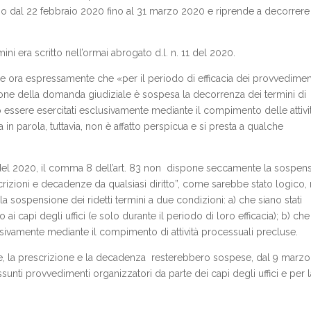
so dal 22 febbraio 2020 fino al 31 marzo 2020 e riprende a decorrere
ini era scritto nell’ormai abrogato d.l. n. 11 del 2020.
de ora espressamente che «per il periodo di efficacia dei provvediment
one della domanda giudiziale è sospesa la decorrenza dei termini di
 essere esercitati esclusivamente mediante il compimento delle attivi
 parola, tuttavia, non è affatto perspicua e si presta a qualche
. 9 del 2020, il comma 8 dell’art. 83 non dispone seccamente la sospen
crizioni e decadenze da qualsiasi diritto”, come sarebbe stato logico,
 sospensione dei ridetti termini a due condizioni: a) che siano stati
ai capi degli uffici (e solo durante il periodo di loro efficacia); b) che 
clusivamente mediante il compimento di attività processuali precluse.
e, la prescrizione e la decadenza resterebbero sospese, dal 9 marzo
sunti provvedimenti organizzatori da parte dei capi degli uffici e per l