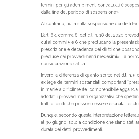
termini per gli adempimenti contrattuali è sospe
dalla fine del periodo di sospensione».
Al contrario, nulla sulla sospensione dei detti term
L’art. 83, comma 8, del d.l. n. 18 del 2020 preve
cui ai commi 5 e 6 che precludano la presentazi
prescrizione e decadenza dei diritti che possono
precluse dai provvedimenti medesimi». La norma in
considerazione critica.
Invero, a differenza di quanto scritto nel d.l. n
ex lege dei termini sostanziali comportanti “pres
in maniera difficilmente comprensibile aggancia la
adottati i provvedimenti organizzativi che spettano 
tratti di diritti che possono essere esercitati es
Dunque, secondo questa interpretazione letteral
al 30 giugno, solo a condizione che siano stati as
durata dei detti provvedimenti.