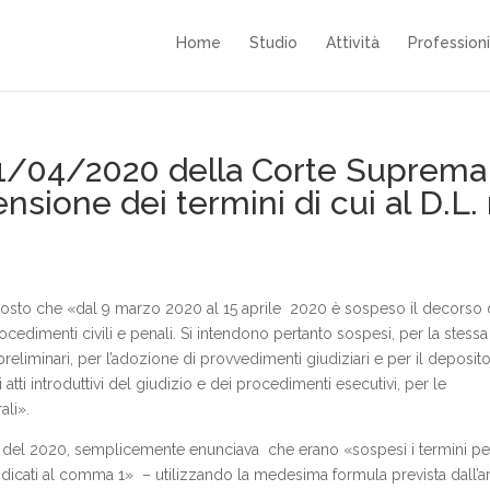
Home
Studio
Attività
Professioni
l’1/04/2020 della Corte Suprema
sione dei termini di cui al D.L. 
isposto che «dal 9 marzo 2020 al 15 aprile 2020 è sospeso il decorso 
ocedimenti civili e penali. Si intendono pertanto sospesi, per la stessa
ni preliminari, per l’adozione di provvedimenti giudiziari e per il deposit
tti introduttivi del giudizio e dei procedimenti esecutivi, per le
ali».
11 del 2020, semplicemente enunciava che erano «sospesi i termini per
dicati al comma 1» – utilizzando la medesima formula prevista dall’art