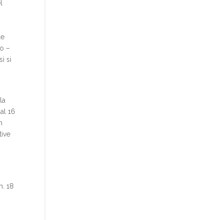
l
le
to –
i si
la
dal 16
n
tive
n. 18