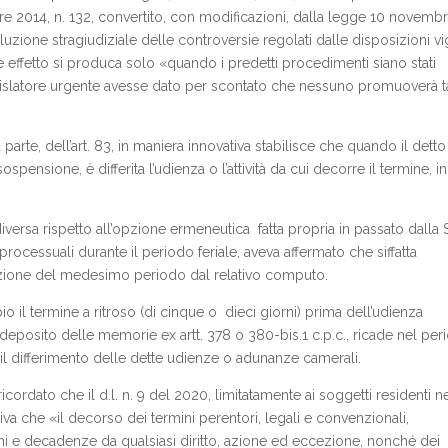
mbre 2014, n. 132, convertito, con modificazioni, dalla legge 10 novemb
oluzione stragiudiziale delle controversie regolati dalle disposizioni vi
e effetto si produca solo «quando i predetti procedimenti siano stati
islatore urgente avesse dato per scontato che nessuno promuoverà ta
 parte, dell’art. 83, in maniera innovativa stabilisce che quando il detto
ospensione, è differita l’udienza o l’attività da cui decorre il termine, in
iversa rispetto all’opzione ermeneutica fatta propria in passato dalla S
ocessuali durante il periodo feriale, aveva affermato che siffatta
ione del medesimo periodo dal relativo computo.
il termine a ritroso (di cinque o dieci giorni) prima dell’udienza
 deposito delle memorie ex artt. 378 o 380-bis.1 c.p.c., ricade nel per
l differimento delle dette udienze o adunanze camerali.
icordato che il d.l. n. 9 del 2020, limitatamente ai soggetti residenti n
liva che «il decorso dei termini perentori, legali e convenzionali,
oni e decadenze da qualsiasi diritto, azione ed eccezione, nonché dei