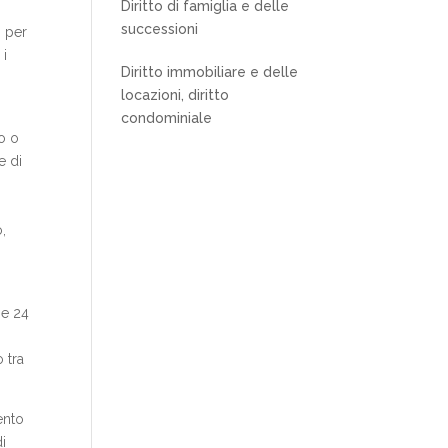
Diritto di famiglia e delle
successioni
) per
 i
Diritto immobiliare e delle
locazioni, diritto
condominiale
o o
e di
,
ge 24
 tra
ento
i