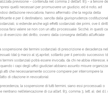
lizzata previsione – contenuta nel comma 2 dell’art. 83 – a tenore de
ompresi quelli necessari per promuovere un giudizio; ed è noto, ad
dosi dell’azione revocatoria, hanno affermato che la regola della
otificante e per il destinatario, sancita dalla giurisprudenza costituziona
tanziali, si estende anche agli effetti sostanziali dei primi, ove il dirit
ssa farsi valere se non con un atto processuale. Sicché, in questi cas
o di esercizio del diritto, ovvero dalla consegna dell’atto all’ufficiale
la sospensione dei termini sostanziali di prescrizione e decadenza nel
essuali (dal 9 marzo al 15 aprile), soltanto per il periodo successivo (
termini sostanziali potrà essere invocata, da chi ne abbia interesse, i
uando i capi degli uffici giudiziari abbiano assunto misure organizza
li atti che necessariamente occorre compiere per interrompere la
tto di citazione in revocatoria).
precedenza, la sospensione di tutti termini, siano essi processuali o
ientrano nell’elencazione di cui all’art. 83, comma 3, lett. a), del d.l. 