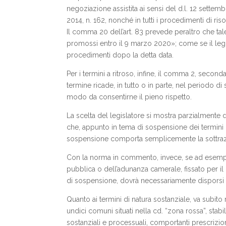
negoziazione assistita ai sensi del d.l. 12 sette
2014, n. 162, nonché in tutti i procedimenti di ris
Il comma 20 dell’art. 83 prevede peraltro che tal
promossi entro il 9 marzo 2020»; come se il leg
procedimenti dopo la detta data.
Per i termini a ritroso, infine, il comma 2, seconda
termine ricade, in tutto o in parte, nel periodo di s
modo da consentirne il pieno rispetto.
La scelta del legislatore si mostra parzialmente d
che, appunto in tema di sospensione dei termini pr
sospensione comporta semplicemente la sottraz
Con la norma in commento, invece, se ad esempio 
pubblica o dell’adunanza camerale, fissato per il
di sospensione, dovrà necessariamente disporsi i
Quanto ai termini di natura sostanziale, va subito r
undici comuni situati nella cd. “zona rossa”, stabi
sostanziali e processuali, comportanti prescrizi