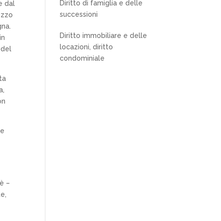
Diritto di famiglia e delle
e dal
successioni
ezzo
gna.
Diritto immobiliare e delle
in
locazioni, diritto
 del
condominiale
ta
a,
on
le
hè –
e,