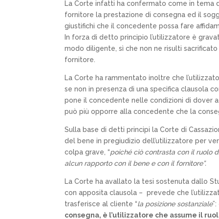
La Corte infatti ha confermato come in tema di 
fornitore la prestazione di consegna ed il so
giustifichi che il concedente possa fare affidam
In forza di detto principio l’utilizzatore è gra
modo diligente, sì che non ne risulti sacrifica
fornitore.
La Corte ha rammentato inoltre che l’utilizzato
se non in presenza di una specifica clausola co
pone il concedente nelle condizioni di dover
può più opporre alla concedente che la conse
Sulla base di detti principi la Corte di Cassazi
del bene in pregiudizio dell’utilizzatore per v
colpa grave, “
poiché ciò contrasta con il ruolo 
alcun rapporto con il bene e con il fornitore”.
La Corte ha avallato la tesi sostenuta dallo St
con apposita clausola – prevede che l’utilizza
trasferisce al cliente “
la posizione sostanziale
”:
consegna, è l’utilizzatore che assume il ruol