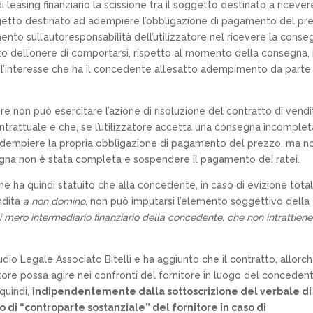
leasing finanziario la scissione tra il soggetto destinato a ricever
ggetto destinato ad adempiere l’obbligazione di pagamento del pr
ento sull’autoresponsabilità dell’utilizzatore nel ricevere la conse
vato dell’onere di comportarsi, rispetto al momento della consegna, 
to l’interesse che ha il concedente all’esatto adempimento da parte
re non può esercitare l’azione di risoluzione del contratto di vendi
ntrattuale e che, se l’utilizzatore accetta una consegna incomplet
 adempiere la propria obbligazione di pagamento del prezzo, ma n
gna non è stata completa e sospendere il pagamento dei ratei.
one ha quindi statuito che alla concedente, in caso di evizione tota
endita
a non domino
, non può imputarsi l’elemento soggettivo della
di mero intermediario finanziario della concedente, che non intrattiene
udio Legale Associato Bitelli e ha aggiunto che il contratto, allorc
tore possa agire nei confronti del fornitore in luogo del concedent
 quindi,
indipendentemente dalla sottoscrizione del verbale di
o di “controparte sostanziale” del fornitore in caso di